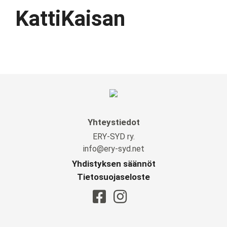
KattiKaisan
Yhteystiedot
ERY-SYD ry.
info@ery-syd.net
Yhdistyksen säännöt
Tietosuojaseloste