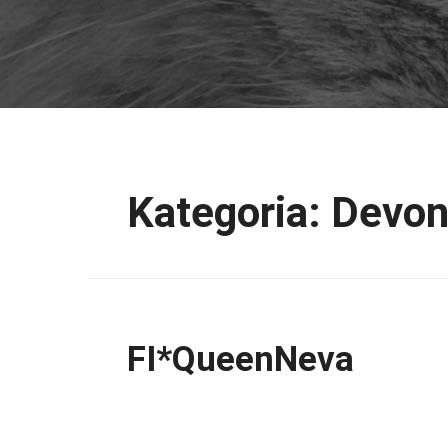
Kategoria:
Devon
FI*QueenNeva