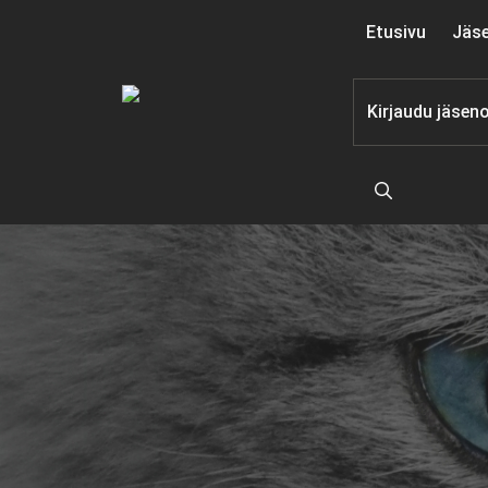
Siirry
Etusivu
Jäse
sisältöön
Kirjaudu jäsen