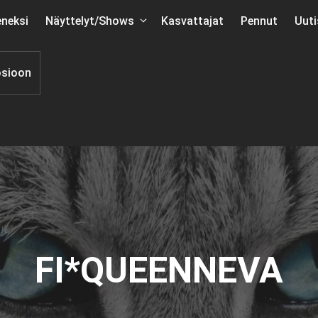
neksi
Näyttelyt/Shows
Kasvattajat
Pennut
Uuti
osioon
FI*QUEENNEVA