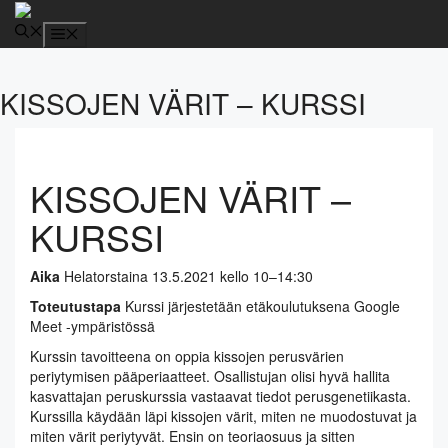
Siirry
sisältöön
Valikko
KISSOJEN VÄRIT – KURSSI
KISSOJEN VÄRIT –
KURSSI
Aika
Helatorstaina 13.5.2021 kello 10–14:30
Toteutustapa
Kurssi järjestetään etäkoulutuksena Google
Meet -ympäristössä
Kurssin tavoitteena on oppia kissojen perusvärien
periytymisen pääperiaatteet. Osallistujan olisi hyvä hallita
kasvattajan peruskurssia vastaavat tiedot perusgenetiikasta.
Kurssilla käydään läpi kissojen värit, miten ne muodostuvat ja
miten värit periytyvät. Ensin on teoriaosuus ja sitten