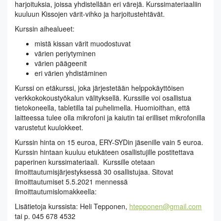
harjoituksia, joissa yhdistellään eri värejä. Kurssimateriaaliin
kuuluun Kissojen värit-vihko ja harjoitustehtävät.
Kurssin aihealueet:
mistä kissan värit muodostuvat
värien periytyminen
värien päägeenit
eri värien yhdistäminen
Kurssi on etäkurssi, joka järjestetään helppokäyttöisen
verkkokokoustyökalun välityksellä. Kurssille voi osallistua
tietokoneella, tabletilla tai puhelimella. Huomioithan, että
laitteessa tulee olla mikrofoni ja kaiutin tai erilliset mikrofonilla
varustetut kuulokkeet.
Kurssin hinta on 15 euroa, ERY-SYDin jäsenille vain 5 euroa.
Kurssin hintaan kuuluu etukäteen osallistujille postitettava
paperinen kurssimateriaali. Kurssille otetaan
ilmoittautumisjärjestyksessä 30 osallistujaa. Sitovat
ilmoittautumiset 5.5.2021 mennessä
ilmoittautumislomakkeella:
Lisätietoja kurssista: Heli Tepponen,
htepponen@gmail.com
tai p. 045 678 4532