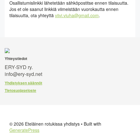
Osallistumislinkki lähetetään sähköpostitse ennen tilaisuutta.
Jos et ole saanut linkkiä viimeistään vuorokautta ennen
tilaisuutta, ota yhteyttä
viivi.viuha@gmail.com
.
Yhteystiedot
ERY-SYD ry.
info@ery-syd.net
Yhdistyksen säännöt
Tietosuojaseloste
© 2026 Eteläinen rotukissa yhdistys
• Built with
GeneratePress