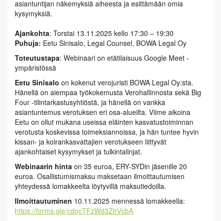
asiantuntijan näkemyksiä aiheesta ja esittämään omia
kysymyksiä.
Ajankohta
: Torstai 13.11.2025 kello 17:30 – 19:30
Puhuja:
Eetu Sinisalo, Legal Counsel, BOWA Legal Oy
Toteutustapa
: Webinaari on etätilaisuus Google Meet -
ympäristössä
Eetu Sinisalo
on kokenut verojuristi BOWA Legal Oy:sta.
Hänellä on aiempaa työkokemusta Verohallinnosta sekä Big
Four -tilintarkastusyhtiöstä, ja hänellä on vankka
asiantuntemus verotuksen eri osa-alueilta. Viime aikoina
Eetu on ollut mukana useissa eläinten kasvatustoiminnan
verotusta koskevissa toimeksiannoissa, ja hän tuntee hyvin
kissan- ja koirankasvattajien verotukseen liittyvät
ajankohtaiset kysymykset ja tulkintalinjat.
Webinaarin hinta
on 35 euroa, ERY-SYDin jäsenille 20
euroa. Osallistumismaksu maksetaan ilmoittautumisen
yhteydessä lomakkeelta löytyvillä maksutiedoilla.
Ilmoittautuminen
10.11.2025 mennessä lomakkeella:
https://forms.gle/cdocTFzWd3ZirVcbA