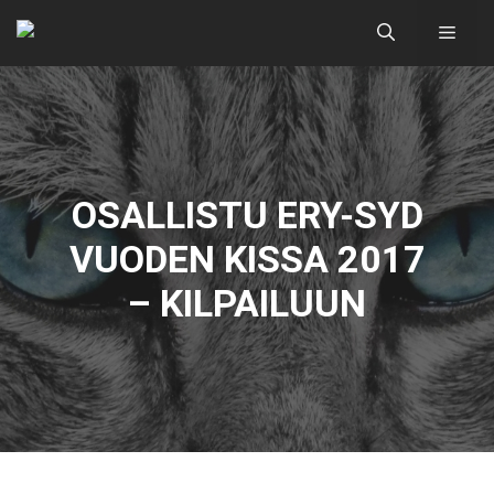
Siirry
Valik
sisältöön
OSALLISTU ERY-SYD
VUODEN KISSA 2017
– KILPAILUUN