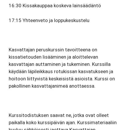
16:30 Kissakauppaa koskeva lainsäädäntö
17:15 Yhteenveto ja loppukeskustelu
Kasvattajan peruskurssin tavoitteena on
kissatietouden lisääminen ja aloittelevan
kasvattajan auttaminen ja tukeminen. Kurssilla
käydään läpileikkaus rotukissan kasvatukseen ja
hoitoon liittyvistä keskeisistä asioista. Kurssi on
pakollinen kasvattajanimeä anottaessa.
Kurssitodistuksen saavat ne, jotka ovat olleet
paikalla koko kurssipäivän ajan. Kurssimateriaaliin
kuuluu sähköisesti jaettava Kasvattajan