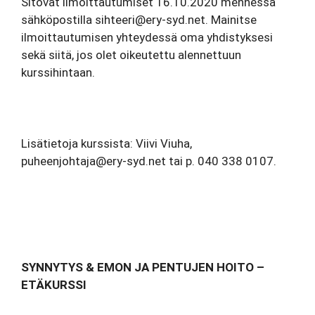
Sitovat ilmoittautumiset 16.10.2020 mennessä
sähköpostilla sihteeri@ery-syd.net. Mainitse
ilmoittautumisen yhteydessä oma yhdistyksesi
sekä siitä, jos olet oikeutettu alennettuun
kurssihintaan.
Lisätietoja kurssista: Viivi
Viuha
,
puheenjohtaja@ery-syd.net tai p. 040 338 0107.
SYNNYTYS & EMON JA PENTUJEN HOITO –
ETÄKURSSI