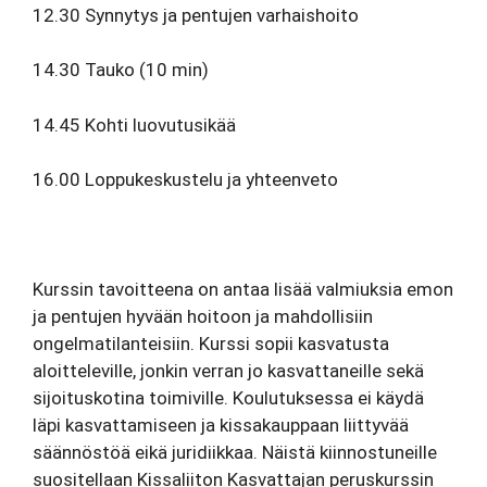
12.30
Synnytys ja pentujen varhaishoito
14.30
Tauko (10 min)
14.45
Kohti luovutusikää
16.00
Loppukeskustelu ja yhteenveto
Kurssin tavoitteena on antaa lisää valmiuksia emon
ja pentujen hyvään hoitoon ja mahdollisiin
ongelmatilanteisiin. Kurssi sopii kasvatusta
aloitteleville, jonkin verran jo kasvattaneille sekä
sijoituskotina toimiville. Koulutuksessa ei käydä
läpi kasvattamiseen ja kissakauppaan liittyvää
säännöstöä eikä juridiikkaa. Näistä kiinnostuneille
suositellaan Kissaliiton Kasvattajan peruskurssin