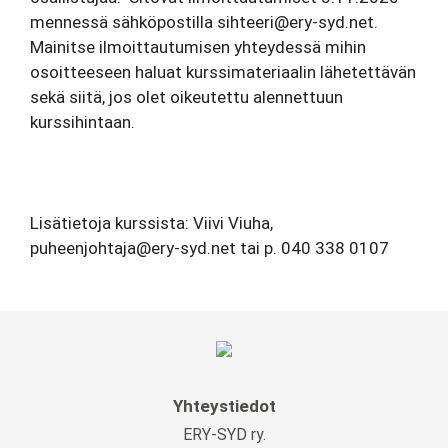
mennessä sähköpostilla sihteeri@ery-syd.net.
Mainitse ilmoittautumisen yhteydessä mihin
osoitteeseen haluat kurssimateriaalin lähetettävän
sekä siitä, jos olet oikeutettu alennettuun
kurssihintaan.
Lisätietoja kurssista: Viivi
Viuha
,
puheenjohtaja@ery-syd.net
tai p. 040 338 0107
Yhteystiedot
ERY-SYD ry.