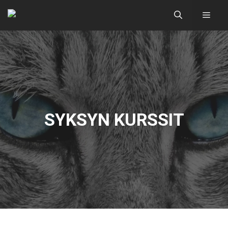
Siirry
Valik
sisältöön
SYKSYN KURSSIT