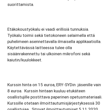
suorittamista.
Etäkokoustyökalu ei vaadi erillisiä tunnuksia.
Työkalu toimii sekä tietokoneen selaimella että
puhelimeen asennettavalla ilmaisella applikaatiolla.
Käytettävässä laitteessa tulee olla
sisäänrakennettu tai ulkoinen mikrofoni sekä
kaiutin/kuulokkeet.
Kurssin hinta on 15 euroa, ERY-
SYDin
jäsenille vain
8 euroa.
Kurssin hintaan kuuluu etukäteen
osallistujille postittava paperinen opetusmateriaali.
Kurssille otetaan ilmoittautumisjärjestyksessä 30
osallistujaa. Sitovat ilmoittautumiset 5.11.2020