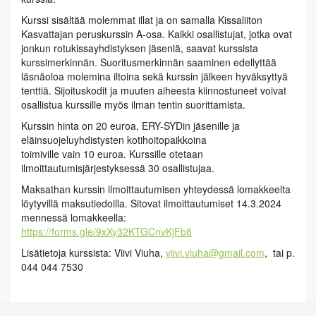
Kurssi sisältää molemmat illat ja on samalla Kissaliiton
Kasvattajan peruskurssin A-osa. Kaikki osallistujat, jotka ovat
jonkun rotukissayhdistyksen jäseniä, saavat kurssista
kurssimerkinnän. Suoritusmerkinnän saaminen edellyttää
läsnäoloa molemina iltoina sekä kurssin jälkeen hyväksyttyä
tenttiä. Sijoituskodit ja muuten aiheesta kiinnostuneet voivat
osallistua kurssille myös ilman tentin suorittamista.
Kurssin hinta on 20 euroa, ERY-SYDin jäsenille ja
eläinsuojeluyhdistysten kotihoitopaikkoina
toimiville vain 10 euroa. Kurssille otetaan
ilmoittautumisjärjestyksessä 30 osallistujaa.
Maksathan kurssin ilmoittautumisen yhteydessä lomakkeelta
löytyvillä maksutiedoilla. Sitovat ilmoittautumiset 14.3.2024
mennessä lomakkeella:
https://forms.gle/9xXy32KTGCnvKjFb8
Lisätietoja kurssista: Viivi Viuha,
viivi.viuha@gmail.com
, tai p.
044 044 7530