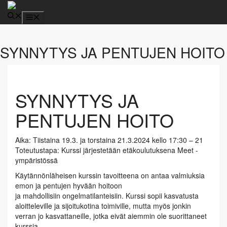
Siirry
sisältöön
Valikko
SYNNYTYS JA PENTUJEN HOITO
SYNNYTYS JA
PENTUJEN HOITO
Aika: Tiistaina 19.3. ja torstaina 21.3.2024 kello 17:30 – 21
Toteutustapa: Kurssi järjestetään etäkoulutuksena Meet -
ympäristössä
Käytännönläheisen kurssin tavoitteena on antaa valmiuksia
emon ja pentujen hyvään hoitoon
ja mahdollisiin ongelmatilanteisiin. Kurssi sopii kasvatusta
aloitteleville ja sijoitukotina toimiville, mutta myös jonkin
verran jo kasvattaneille, jotka eivät aiemmin ole suorittaneet
kurssia.