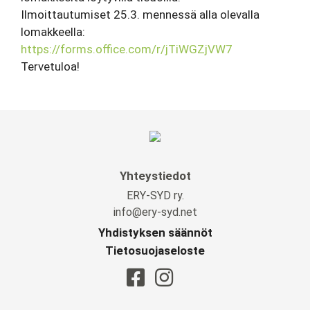
Ilmoittautumiset 25.3. mennessä alla olevalla
lomakkeella:
https://forms.office.com/r/jTiWGZjVW7
Tervetuloa!
Yhteystiedot
ERY-SYD ry.
info@ery-syd.net
Yhdistyksen säännöt
Tietosuojaseloste