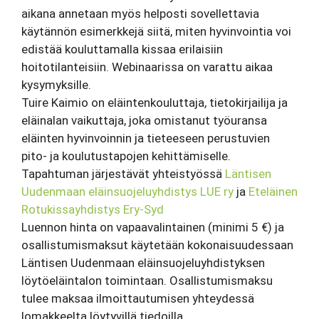
aikana annetaan myös helposti sovellettavia
käytännön esimerkkejä siitä, miten hyvinvointia voi
edistää kouluttamalla kissaa erilaisiin
hoitotilanteisiin. Webinaarissa on varattu aikaa
kysymyksille.
Tuire Kaimio on eläintenkouluttaja, tietokirjailija ja
eläinalan vaikuttaja, joka omistanut työuransa
eläinten hyvinvoinnin ja tieteeseen perustuvien
pito- ja koulutustapojen kehittämiselle.
Tapahtuman järjestävät yhteistyössä
Läntisen
Uudenmaan eläinsuojeluyhdistys LUE ry
ja
Eteläinen
Rotukissayhdistys Ery-Syd
Luennon hinta on vapaavalintainen (minimi 5 €) ja
osallistumismaksut käytetään kokonaisuudessaan
Läntisen Uudenmaan eläinsuojeluyhdistyksen
löytöeläintalon toimintaan. Osallistumismaksu
tulee maksaa ilmoittautumisen yhteydessä
lomakkeelta löytyvillä tiedoilla.