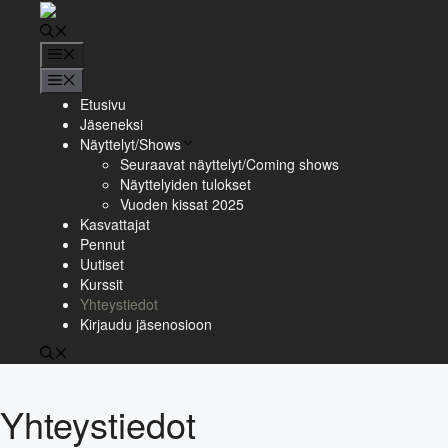
Siirry
sisältöön
Valikko
Valikko
Etusivu
Jäseneksi
Näyttelyt/Shows
Seuraavat näyttelyt/Coming shows
Näyttelyiden tulokset
Vuoden kissat 2025
Kasvattajat
Pennut
Uutiset
Kurssit
Yhteystiedot
Kirjaudu jäsenosioon
Yhteystiedot