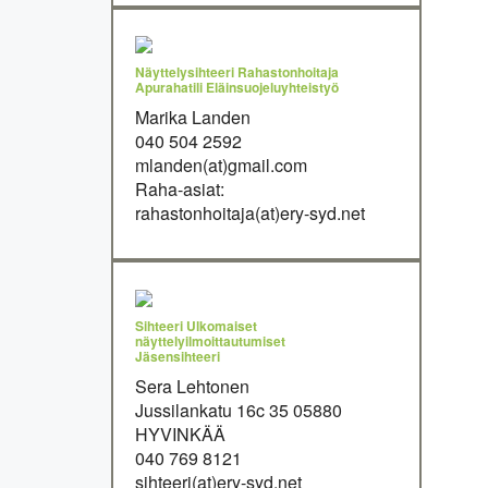
Näyttelysihteeri Rahastonhoitaja
Apurahatili Eläinsuojeluyhteistyö
Marika Landen
040 504 2592
mlanden(at)gmail.com
Raha-asiat:
rahastonhoitaja(at)ery-syd.net
Sihteeri Ulkomaiset
näyttelyilmoittautumiset
Jäsensihteeri
Sera Lehtonen
Jussilankatu 16c 35 05880
HYVINKÄÄ
040 769 8121
sihteeri(at)ery-syd.net