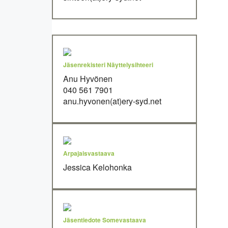
Jäsenrekisteri Näyttelysihteeri
Anu Hyvönen
040 561 7901
anu.hyvonen(at)ery-syd.net
Arpajaisvastaava
Jessica Kelohonka
Jäsentiedote Somevastaava