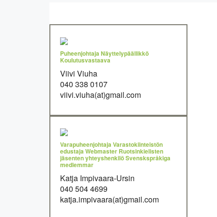
Puheenjohtaja Näyttelypäällikkö
Koulutusvastaava
Viivi Viuha
040 338 0107
viivi.viuha(at)gmail.com
Varapuheenjohtaja Varastokiinteistön
edustaja Webmaster Ruotsinkielisten
jäsenten yhteyshenkilö Svenskspråkiga
medlemmar
Katja Impivaara-Ursin
040 504 4699
katja.impivaara(at)gmail.com