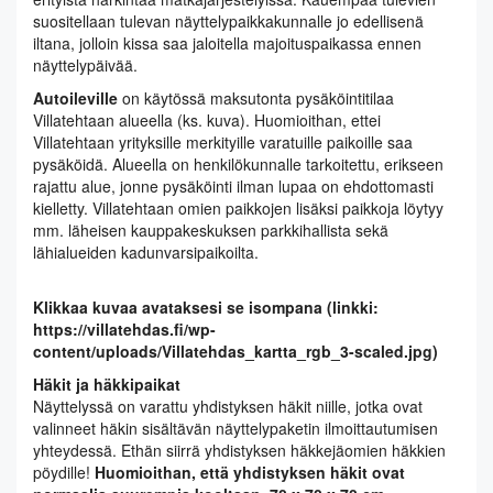
suositellaan tulevan näyttelypaikkakunnalle jo edellisenä
iltana, jolloin kissa saa jaloitella majoituspaikassa ennen
näyttelypäivää.
Autoileville
on käytössä maksutonta pysäköintitilaa
Villatehtaan alueella (ks. kuva). Huomioithan, ettei
Villatehtaan yrityksille merkityille varatuille paikoille saa
pysäköidä. Alueella on henkilökunnalle tarkoitettu, erikseen
rajattu alue, jonne pysäköinti ilman lupaa on ehdottomasti
kielletty. Villatehtaan omien paikkojen lisäksi paikkoja löytyy
mm. läheisen kauppakeskuksen parkkihallista sekä
lähialueiden kadunvarsipaikoilta.
Klikkaa kuvaa avataksesi se isompana (linkki:
https://villatehdas.fi/wp-
content/uploads/Villatehdas_kartta_rgb_3-scaled.jpg)
Häkit ja häkkipaikat
Näyttelyssä on varattu yhdistyksen häkit niille, jotka ovat
valinneet häkin sisältävän näyttelypaketin ilmoittautumisen
yhteydessä. Ethän siirrä yhdistyksen häkkejäomien häkkien
pöydille!
Huomioithan, että yhdistyksen häkit ovat