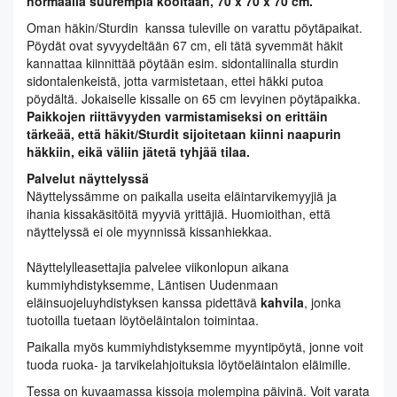
normaalia suurempia kooltaan, 70 x 70 x 70 cm.
Oman häkin/Sturdin kanssa tuleville on varattu pöytäpaikat.
Pöydät ovat syvyydeltään 67 cm, eli tätä syvemmät häkit
kannattaa kiinnittää pöytään esim. sidontaliinalla sturdin
sidontalenkeistä, jotta varmistetaan, ettei häkki putoa
pöydältä. Jokaiselle kissalle on 65 cm levyinen pöytäpaikka.
Paikkojen riittävyyden varmistamiseksi on erittäin
tärkeää, että häkit/Sturdit sijoitetaan kiinni naapurin
häkkiin, eikä väliin jätetä tyhjää tilaa.
Palvelut näyttelyssä
Näyttelyssämme on paikalla useita eläintarvikemyyjiä ja
ihania kissakäsitöitä myyviä yrittäjiä. Huomioithan, että
näyttelyssä ei ole myynnissä kissanhiekkaa.
Näyttelylleasettajia palvelee viikonlopun aikana
kummiyhdistyksemme, Läntisen Uudenmaan
eläinsuojeluyhdistyksen kanssa pidettävä
kahvila
, jonka
tuotoilla tuetaan löytöeläintalon toimintaa.
Paikalla myös kummiyhdistyksemme myyntipöytä, jonne voit
tuoda ruoka- ja tarvikelahjoituksia löytöeläintalon eläimille.
Tessa on kuvaamassa kissoja molempina päivinä. Voit varata