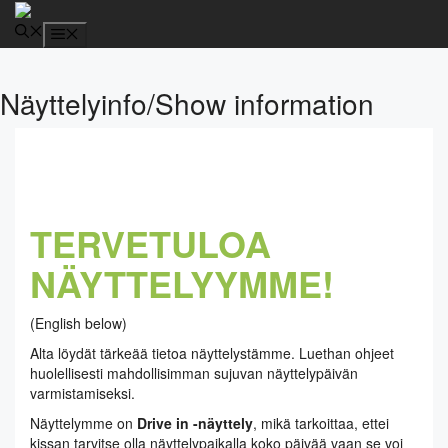
Siirry
sisältöön
Valikko
Näyttelyinfo/Show information
TERVETULOA
NÄYTTELYYMME!
(English below)
Alta löydät tärkeää tietoa näyttelystämme. Luethan ohjeet
huolellisesti mahdollisimman sujuvan näyttelypäivän
varmistamiseksi.
Näyttelymme on
Drive in -näyttely
, mikä tarkoittaa, ettei
kissan tarvitse olla näyttelypaikalla koko päivää vaan se voi