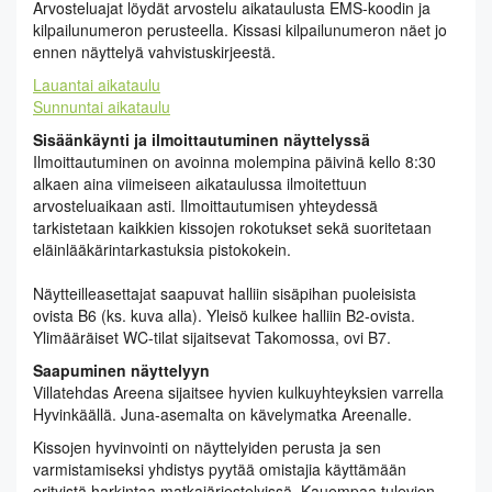
Arvosteluajat löydät arvostelu aikataulusta EMS-koodin ja
kilpailunumeron perusteella. Kissasi kilpailunumeron näet jo
ennen näyttelyä vahvistuskirjeestä.
Lauantai aikataulu
Sunnuntai aikataulu
Sisäänkäynti ja ilmoittautuminen näyttelyssä
Ilmoittautuminen on avoinna molempina päivinä kello 8:30
alkaen aina viimeiseen aikataulussa ilmoitettuun
arvosteluaikaan asti. Ilmoittautumisen yhteydessä
tarkistetaan kaikkien kissojen rokotukset sekä suoritetaan
eläinlääkärintarkastuksia pistokokein.
Näytteilleasettajat saapuvat halliin sisäpihan puoleisista
ovista B6 (ks. kuva alla). Yleisö kulkee halliin B2-ovista.
Ylimääräiset WC-tilat sijaitsevat Takomossa, ovi B7.
Saapuminen näyttelyyn
Villatehdas Areena sijaitsee hyvien kulkuyhteyksien varrella
Hyvinkäällä. Juna-asemalta on kävelymatka Areenalle.
Kissojen hyvinvointi on näyttelyiden perusta ja sen
varmistamiseksi yhdistys pyytää omistajia käyttämään
erityistä harkintaa matkajärjestelyissä. Kauempaa tulevien