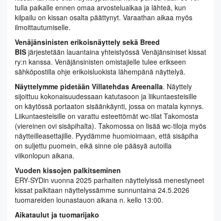
tulla paikalle ennen omaa arvosteluaikaa ja lähteä, kun
kilpailu on kissan osalta päättynyt. Varaathan aikaa myös
ilmoittautumiselle.
Venäjänsinisten erikoisnäyttely sekä Breed
BIS
järjestetään lauantaina yhteistyössä Venäjänsiniset kissat
ry:n kanssa. Venäjänsinisten omistajielle tulee erikseen
sähköpostilla ohje erikoisluokista lähempänä näyttelyä.
Näyttelymme pidetään Villatehdas Areenalla
. Näyttely
sijoittuu kokonaisuudessaan katutasoon ja liikuntaesteisille
on käytössä portaaton sisäänkäynti, jossa on matala kynnys.
Liikuntaesteisille on varattu esteettömät wc-tilat Takomosta
(viereinen ovi sisäpihalta). Takomossa on lisää wc-tiloja myös
näytteilleasettajille. Pyydämme huomioimaan, että sisäpiha
on suljettu puomein, eikä sinne ole pääsyä autoilla
viikonlopun aikana.
Vuoden kissojen palkitseminen
ERY-SYDin vuonna 2025 parhaiten näyttelyissä menestyneet
kissat palkitaan näyttelyssämme sunnuntaina 24.5.2026
tuomareiden lounastauon aikana n. kello 13:00.
Aikataulut ja tuomarijako