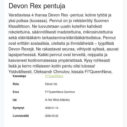
Devon Rex pentuja
Varattavissa 4 ihanaa Devon Rex -pentua: kolme tyttöä ja
yksi poikaa (kuvassa). Pennut on jo rekisteröity Suomen
Kissaliittoon. Ne luovutetaan uusiin koteihin kahdesti
rokotettuina, säännöllisesti madotettuina, mikrosirutettuina
sekä eläinlääkärin tarkastamina/eläinlääkäritodistus. Pennut
ovat erittäin sosiaalisia, uteliaita ja ihmisläheisiä – tyypillisiä
Devon Rexejä. Ne rakastavat seuraa, viihtyvät sylissä, asuvat
lapsiperheessä. Kaikki pennut ovat terveitä, reippaita ja
kasvaneet kodinomaisessa ympäristössä. Kysy rohkeasti
lisää ja kerro millaiseen kotiin pentu olisi tulossa!
Ystävällisesti, Oleksandr Chmutov, kissala FI*QueenNeva.
Kasvattaja
FI*QueenNeva
Rotu
Devon rex
Emo
FI*QueenNeva Gemimur
Isä
A-Hot Wind Aldonka
Syntynyt
2026-01-13
Luovutusikä
2026-04-22