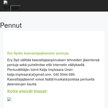
Siirry
sisältöön
Valikko
Pennut
Ery-Sydin kasvattajajäsenten pentuja
Ery-Syd välittää kasvattajasopimuksen tehneiden jäsentensä
pentuja sekä puhelimitse että internetin välityksellä.
Pentuvälittäjän toimii Katja Impivaara-Ursin:
katja.impivaara(at)gmail.com, 040 5044 699.
Kasvattajajäsenet voivat lisätä/muokata/poistaa pentueita
jäsensivujen kautta.
Kotia etsivät kissat: