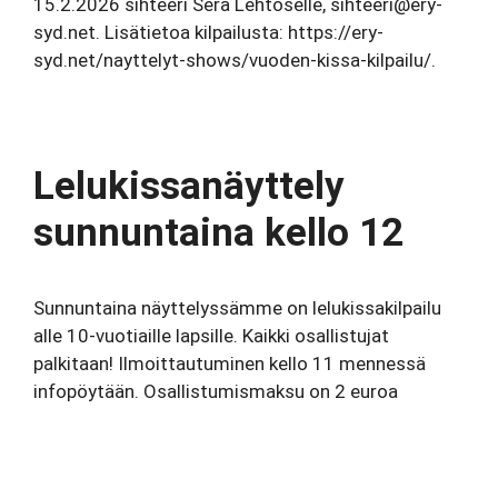
15.2.2026 sihteeri Sera Lehtoselle, sihteeri@ery-
syd.net. Lisätietoa kilpailusta: https://ery-
syd.net/nayttelyt-shows/vuoden-kissa-kilpailu/.
Lelukissanäyttely
sunnuntaina kello 12
Sunnuntaina näyttelyssämme on lelukissakilpailu
alle 10-vuotiaille lapsille. Kaikki osallistujat
palkitaan! Ilmoittautuminen kello 11 mennessä
infopöytään. Osallistumismaksu on 2 euroa