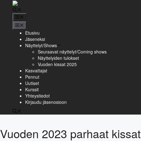
Siirry
sisältöön
Valikko
Valikko
Etusivu
Jäseneksi
Näyttelyt/Shows
Seuraavat näyttelyt/Coming shows
Näyttelyiden tulokset
Vuoden kissat 2025
Kasvattajat
Pennut
Uutiset
Kurssit
Yhteystiedot
Kirjaudu jäsenosioon
Vuoden 2023 parhaat kissat