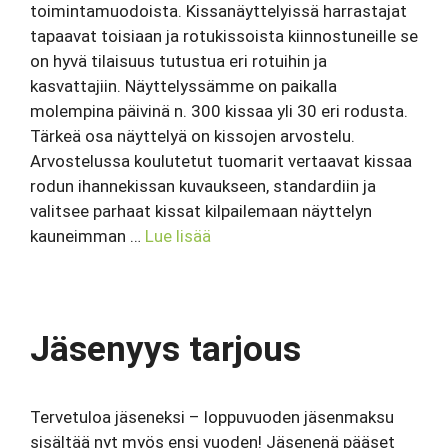
toimintamuodoista. Kissanäyttelyissä harrastajat
tapaavat toisiaan ja rotukissoista kiinnostuneille se
on hyvä tilaisuus tutustua eri rotuihin ja
kasvattajiin. Näyttelyssämme on paikalla
molempina päivinä n. 300 kissaa yli 30 eri rodusta.
Tärkeä osa näyttelyä on kissojen arvostelu.
Arvostelussa koulutetut tuomarit vertaavat kissaa
rodun ihannekissan kuvaukseen, standardiin ja
valitsee parhaat kissat kilpailemaan näyttelyn
kauneimman …
Lue lisää
Jäsenyys tarjous
Tervetuloa jäseneksi – loppuvuoden jäsenmaksu
sisältää nyt myös ensi vuoden! Jäsenenä pääset