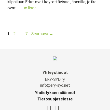
kilpailuun Edut ovat käytettävissä jäsenille, jotka
ovat …
Lue lisää
Sivu
Sivu
Sivu
1
2
…
7
Seuraava
→
Yhteystiedot
ERY-SYD ry.
info@ery-syd.net
Yhdistyksen säännöt
Tietosuojaseloste